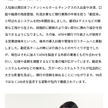
入社後は西日本フィナンシャルホールディングスの入出金や決済、口
座や融資の残高管理、利息計算など銀行業務の中枢を担う「勘定系」
と呼ばれるシステムを約5年間担当しました。最初はテストなどの簡
単な工程から任され、段階的に開発のより深い部分に携わり設計を担
当できるようになりました。その後、ATMや銀行で行員さんが使用す
る営業店端末といった、端末の導入計画や管理を行うチームへと異動
しました。勘定系チームの時には行員さんとのやりとりが主でした
が、現在はそれに加えてATMを製造する外部の業者とも打ち合わせを
行い、仕様や金額を調整するなど仕事の幅が広がっています。勘定系
システムもATMなどの端末も、万が一のシステムトラブルが社会的に
大きな影響を及ぼし、銀行の信頼を損ねることにつながります。99点
ではなく100点を追求する姿勢が社内で徹底されています。