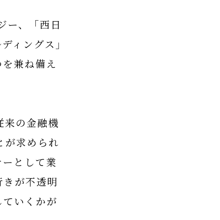
ジー、「西日
ルディングス」
つを兼ね備え
従来の金融機
とが求められ
ナーとして業
行きが不透明
していくかが